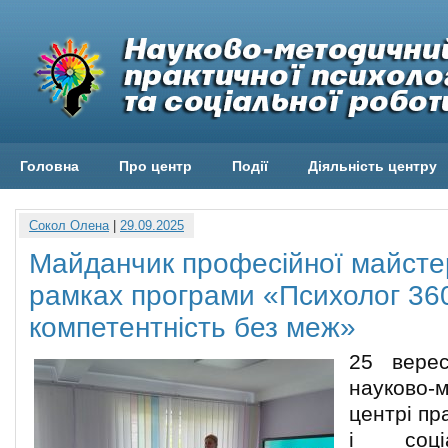
Головна
Про центр
Події
Діяльність центру
Сокол Олена
|
29.09.2025
Майданчик професійної майстер
рамках програми «Психолог 360
компетентність без меж»
25 вере
науково-
центрі пр
і соці