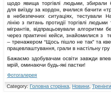
щодо явища торгівлі людьми, збирали 
для виїзду за кордон, вчилися бачити «т
в небезпечних ситуаціях, тестували Н
лінію з питань протидії торгівлі людьми
мігрантів, відпрацьовували алгоритми б
через практичні кейси, знайомилися з 
– тренажером “Щось пішло не так” та кв
працевлаштування, грали в настільну гру
Бажаємо здобувачам освіти завжди впев
мрій, оминаючи будь-які пастки!
Фотогалерея
Category:
Головна сторінка
,
Новини
,
Тренінг
Comments are closed.