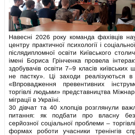
Навесні 2026 року команда фахівців на
центру практичної психології і соціально
післядипломної освіти Київського столи
імені Бориса Грінченка провела інтерак
здобувачів освіти 7–9 класів київських 
не пастку». Ці заходи реалізуються в
«Впровадження превентивних інструм
торгівлі людьми» представництва Міжнаро
міграції в Україні.
30 дівчат та 40 хлопців розглянули важ
питання: як подбати про власну без
серйозної соціальної проблеми – торгівл
формах роботи учасники тренінгів сп