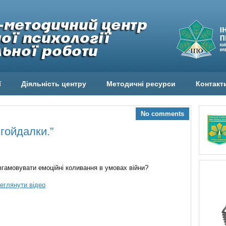
ї
Діяльність центру
Методичні ресурси
Контакт
No comments
гойдалки.”
вгамовувати емоційні коливання в умовах війни?
еглянути відео