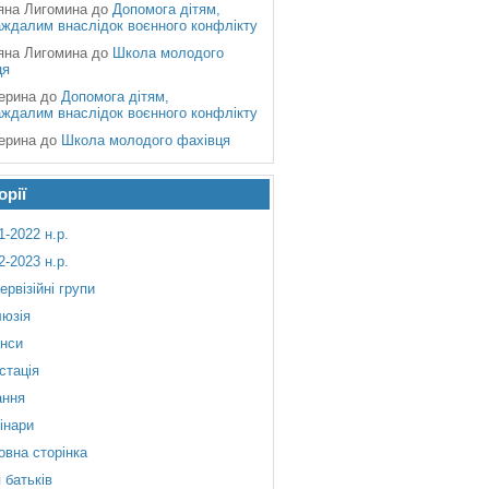
яна Лигомина
до
Допомога дітям,
аждалим внаслідок воєнного конфлікту
яна Лигомина
до
Школа молодого
ця
ерина
до
Допомога дітям,
аждалим внаслідок воєнного конфлікту
ерина
до
Школа молодого фахівця
орії
1-2022 н.р.
2-2023 н.р.
ервізійні групи
люзія
нси
стація
ання
інари
овна сторінка
 батьків