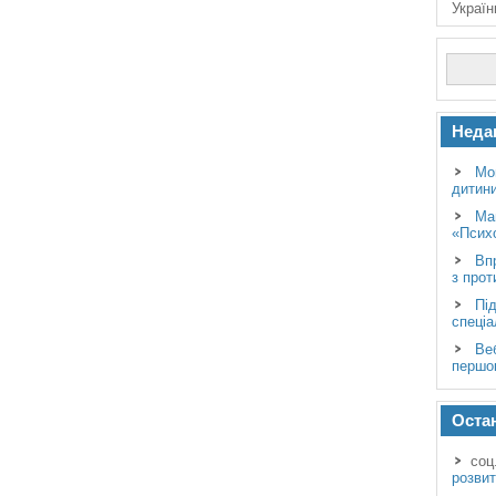
Україн
Неда
Мо
дитини
Ма
«Психо
Вп
з прот
Пі
спеціа
Ве
першо
Остан
соц
розвит