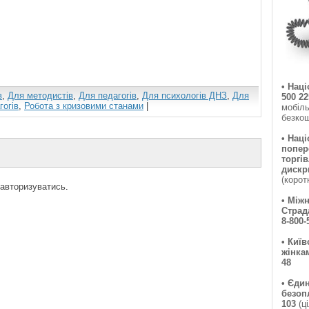
• Нац
в
,
Для методистів
,
Для педагогів
,
Для психологів ДНЗ
,
Для
500 22
гогів
,
Робота з кризовими станами
|
мобіль
безкош
• Наці
попер
торгі
дискри
(корот
авторизуватись
.
• Між
Страд
8-800-
•
Київ
жінка
48
•
Єдин
безоп
103
(ц