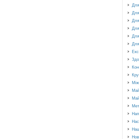
Для
Для
Для
Для
Для
Для
Екс
Здо
Кон
Кру
Між
Май
Май
Мет
Нап
Нас
Наш
Нов