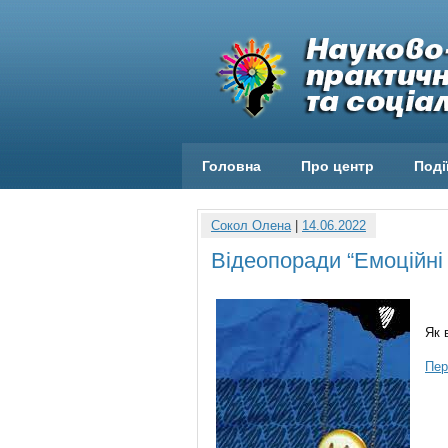
Головна
Про центр
Поді
Сокол Олена
|
14.06.2022
Відеопоради “Емоційні 
Як 
Пер