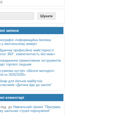
и)
вні записи
нографія «Інформаційна безпека
 у ментальному вимірі»
йданчик професійної майстерності
лог 360°: компетентність без меж»
ровадження превентивних інструментів
идії торгівлі людьми
дсумкова зустріч «Школи молодого
ліста 2025/2026»
бінар для батьків майбутніх
класників «Дитина йде до школи”
ні коментарі
.пед.
до
Навчальний тренінг “Програма
ку шкільних служб порозуміння”