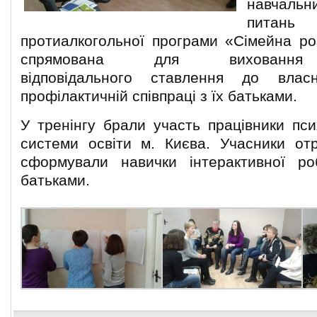
навчаль
питан
протиалкогольної програми «Сімейна р
спрямована для вихован
відповідального ставлення до влас
профілактичній співпраці з їх батьками.
У тренінгу брали участь працівники пси
системи освіти м. Києва. Учасники от
сформували навички інтерактивної р
батьками.