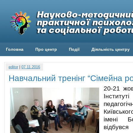
Головна
Про центр
Події
Діяльність центру
editor
|
07.11.2016
Навчальний тренінг “Сімейна р
20-21 жо
Інститут
педаго
Київсько
імені Б
відбувся