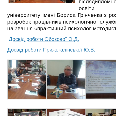
післядиплом
освіти 
університету імені Бориса Грінченка з р
розробок працівників психологічної служ
на звання «практичний психолог-методист
Досвід роботи Обозової О.Д.
Досвід роботи Прижегалінської Ю.В.