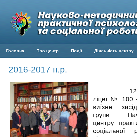
Головна
Про центр
Події
Діяльність центру
2016-2017 н.р.
12 січня
ліцеї № 100 
виїзне засі
групи Наук
центру практ
соціальної 